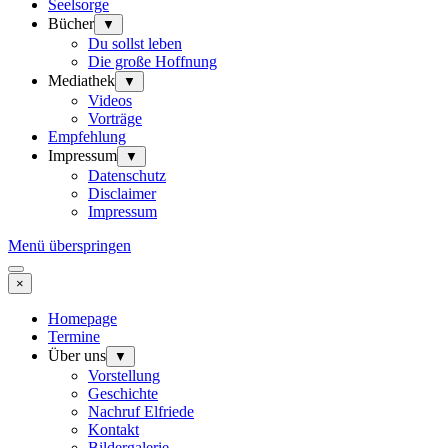
Seelsorge
Bücher
▼
Du sollst leben
Die große Hoffnung
Mediathek
▼
Videos
Vorträge
Empfehlung
Impressum
▼
Datenschutz
Disclaimer
Impressum
Menü überspringen
×
Homepage
Termine
Über uns
▼
Vorstellung
Geschichte
Nachruf Elfriede
Kontakt
Bildergalerie